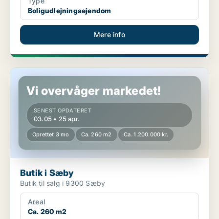
Type
Boligudlejningsejendom
Mere info
Butik i Sæby
Vi overvåger markedet!
SENEST OPDATERET
03.05 • 25 apr.
Oprettet 3 mo
Ca. 260 m2
Ca. 1.200.000 kr.
Butik i Sæby
Butik til salg i 9300 Sæby
Areal
Ca. 260 m2