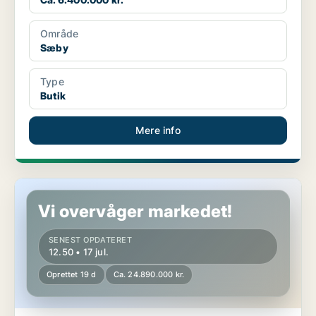
Område
Sæby
Type
Butik
Mere info
Erhvervsgrund i Sæby
Vi overvåger markedet!
SENEST OPDATERET
12.50 • 17 jul.
Oprettet 19 d
Ca. 24.890.000 kr.