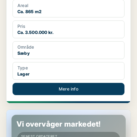
Areal
Ca. 865 m2
Pris
Ca. 3.500.000 kr.
Område
Sæby
Type
Lager
Mere info
Boligudlejningsejendom i Sæby
Vi overvåger markedet!
SENEST OPDATERET