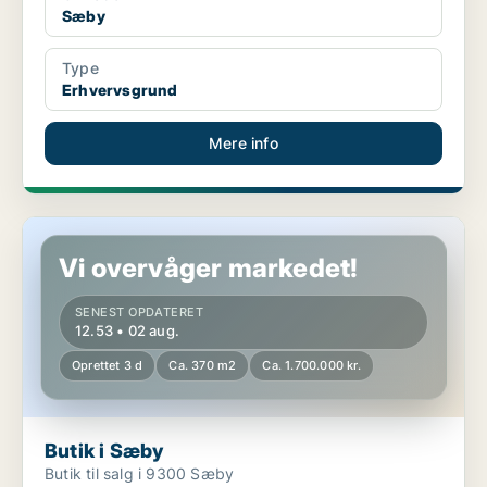
Sæby
Type
Erhvervsgrund
Mere info
Butik i Sæby
Vi overvåger markedet!
SENEST OPDATERET
12.53 • 02 aug.
Oprettet 3 d
Ca. 370 m2
Ca. 1.700.000 kr.
Butik i Sæby
Butik til salg i 9300 Sæby