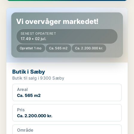
Butik i Sæby
Vi overvåger markedet!
SENEST OPDATERET
17.49 • 02 jul.
Oprettet 1 mo
Ca. 565 m2
Ca. 2.200.000 kr.
Butik i Sæby
Butik til salg i 9300 Sæby
Areal
Ca. 565 m2
Pris
Ca. 2.200.000 kr.
Område