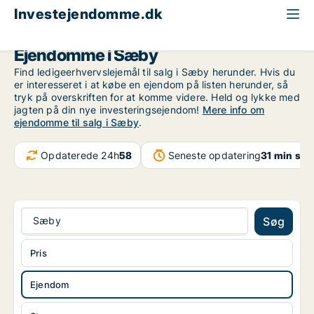
Investejendomme.dk
Ejendom til salg
Region Nordjylland
Sæby
Ejendomme i Sæby
Find ledigeerhvervslejemål til salg i Sæby herunder. Hvis du
er interesseret i at købe en ejendom på listen herunder, så
tryk på overskriften for at komme videre. Held og lykke med
jagten på din nye investeringsejendom!
Mere info om
ejendomme til salg i Sæby
.
Opdaterede 24h
58
Seneste opdatering
31 min sid
Sæby
Søg
Pris
Ejendom