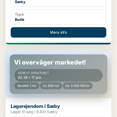
Sæby
Type
Butik
Mere info
Lagerejendom i Sæby
Vi overvåger markedet!
SENEST OPDATERET
02.35 • 17 jun.
Oprettet 1 mo
Ca. 865 m2
Ca. 3.500.000 kr.
Lagerejendom i Sæby
Lager til salg i 9300 Sæby