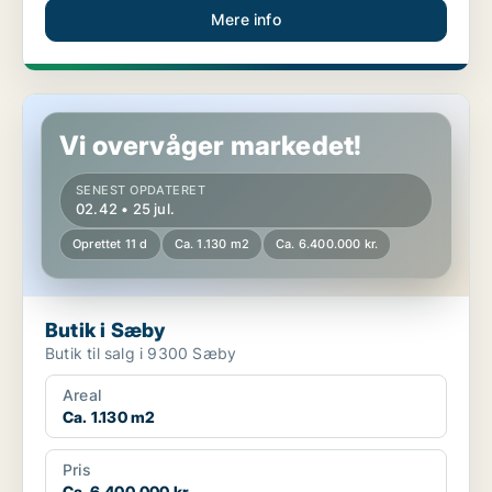
Mere info
Butik i Sæby
Vi overvåger markedet!
SENEST OPDATERET
02.42 • 25 jul.
Oprettet 11 d
Ca. 1.130 m2
Ca. 6.400.000 kr.
Butik i Sæby
Butik til salg i 9300 Sæby
Areal
Ca. 1.130 m2
Pris
Ca. 6.400.000 kr.