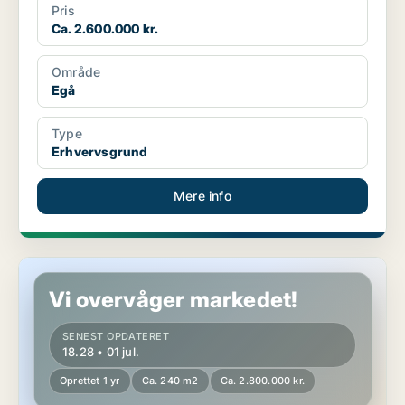
Pris
Ca. 2.600.000 kr.
Område
Egå
Type
Erhvervsgrund
Mere info
Butik i Egå
Vi overvåger markedet!
SENEST OPDATERET
18.28 • 01 jul.
Oprettet 1 yr
Ca. 240 m2
Ca. 2.800.000 kr.