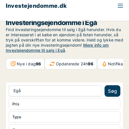
Investejendomme.dk
Århus
Egå
Investeringsejendomme i Egå
Find investeringsejendomme til salg i Egå herunder. Hvis du
er interesseret i at købe en ejendom på listen herunder, så
tryk på overskriften for at komme videre. Held og lykke med
jagten på din nye investeringsejendom!
Mere info om
Investejendomme til salg i Egå
.
Nye i dag
96
Opdaterede 24h
96
Notifikati
Egå
Søg
Pris
Type