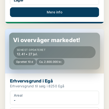
Lager
Mere info
Erhvervsgrund i Egå
Vi overvåger markedet!
SENEST OPDATERET
12.41 • 27 jul.
Oprettet 10 d
Ca. 2.600.000 kr.
Erhvervsgrund i Egå
Erhvervsgrund til salg i 8250 Egå
Areal
-