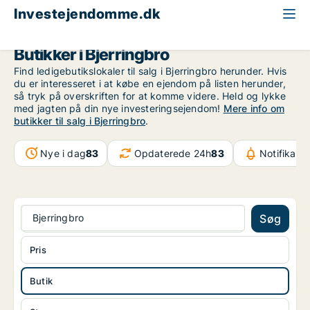
Investejendomme.dk
Butik til salg
Region Midtjylland
Bjerringbro
Butikker i Bjerringbro
Find ledigebutikslokaler til salg i Bjerringbro herunder. Hvis
du er interesseret i at købe en ejendom på listen herunder,
så tryk på overskriften for at komme videre. Held og lykke
med jagten på din nye investeringsejendom!
Mere info om
butikker til salg i Bjerringbro
.
Nye i dag
83
Opdaterede 24h
83
Notifikati
Bjerringbro
Søg
Pris
Butik