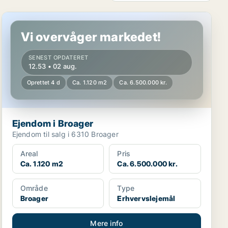
Ejendom i Broager
Vi overvåger markedet!
SENEST OPDATERET
12.53 • 02 aug.
Oprettet 4 d
Ca. 1.120 m2
Ca. 6.500.000 kr.
Ejendom i Broager
Ejendom til salg i 6310 Broager
Areal
Pris
Ca. 1.120 m2
Ca. 6.500.000 kr.
Område
Type
Broager
Erhvervslejemål
Mere info