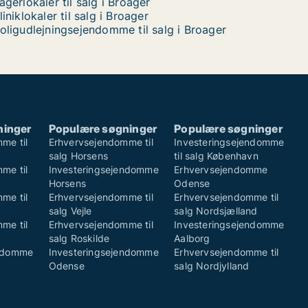
agerlokaler til salg i Broager
liniklokaler til salg i Broager
oligudlejningsejendomme til salg i Broager
ninger
Populære søgninger
Populære søgninger
me til
Erhvervsejendomme til
Investeringsejendomme
salg Horsens
til salg København
me til
Investeringsejendomme
Erhvervsejendomme
Horsens
Odense
me til
Erhvervsejendomme til
Erhvervsejendomme til
salg Vejle
salg Nordsjælland
me til
Erhvervsejendomme til
Investeringsejendomme
salg Roskilde
Aalborg
endomme
Investeringsejendomme
Erhvervsejendomme til
Odense
salg Nordjylland