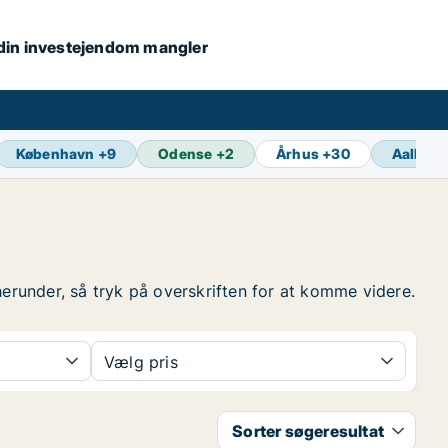
s din investejendom mangler
København
+
9
Odense
+
2
Århus
+
30
Aalborg
herunder, så tryk på overskriften for at komme videre.
Vælg pris
Sorter søgeresultat