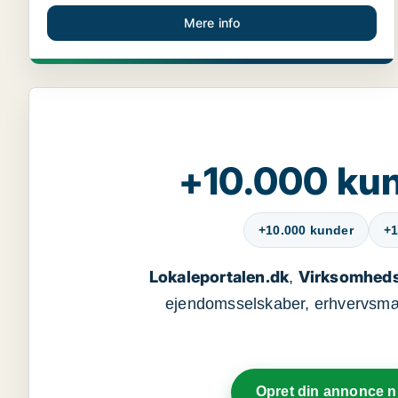
Mere info
+10.000 kun
+10.000 kunder
+1
Lokaleportalen.dk
Virksomheds
,
ejendomsselskaber, erhvervsmægl
Opret din annonce 