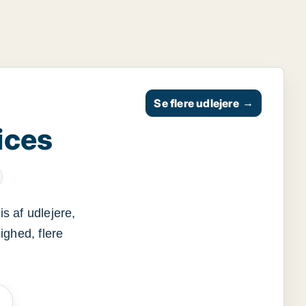
Se flere udlejere
→
ices
s af udlejere,
ighed, flere