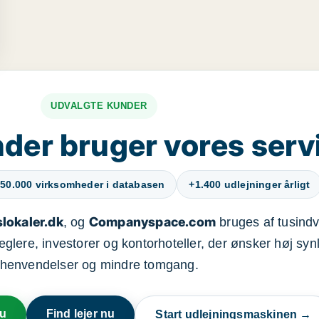
UDVALGTE KUNDER
der bruger vores serv
50.000 virksomheder i databasen
+1.400 udlejninger årligt
lokaler.dk
Companyspace.com
, og
bruges af tusindvi
ere, investorer og kontorhoteller, der ønsker høj synl
henvendelser og mindre tomgang.
nu
Find lejer nu
Start udlejningsmaskinen →