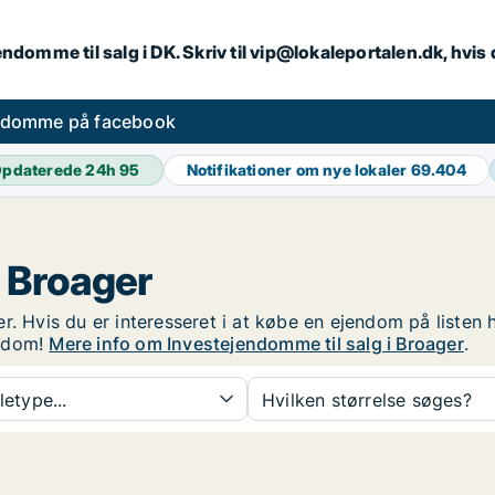
endomme til salg i DK. Skriv til vip@lokaleportalen.dk, hvi
ndomme på facebook
pdaterede 24h
95
Notifikationer om nye lokaler
69.404
 Broager
r. Hvis du er interesseret i at købe en ejendom på listen 
endom!
Mere info om Investejendomme til salg i Broager
.
etype...
Hvilken størrelse søges?