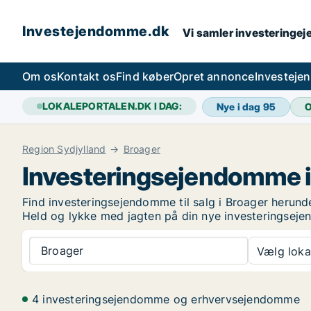
Investejendomme.dk
Vi samler investeringej
Om os
Kontakt os
Find køber
Opret annonce
Investeje
LOKALEPORTALEN.DK I DAG:
Nye i dag
95
O
Region Sydjylland
Broager
Investeringsejendomme i
Find investeringsejendomme til salg i Broager herunde
Held og lykke med jagten på din nye investeringsej
Broager
Vælg lokal
4 investeringsejendomme og erhvervsejendomme