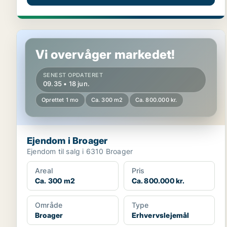
Ejendom i Broager
Vi overvåger markedet!
SENEST OPDATERET
09.35 • 18 jun.
Oprettet 1 mo
Ca. 300 m2
Ca. 800.000 kr.
Ejendom i Broager
Ejendom til salg i 6310 Broager
Areal
Pris
Ca. 300 m2
Ca. 800.000 kr.
Område
Type
Broager
Erhvervslejemål