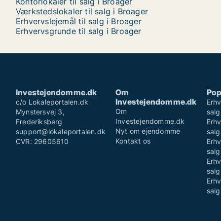
Kontorlokaler til salg i Broager
Værkstedslokaler til salg i Broager
Erhvervslejemål til salg i Broager
Erhvervsgrunde til salg i Broager
Investejendomme.dk
Om
Pop
Investejendomme.dk
c/o Lokaleportalen.dk
Erhv
Om
Mynstersvej 3,
sal
Investejendomme.dk
Frederiksberg
Erhv
Nyt om ejendomme
support@lokaleportalen.dk
salg
Kontakt os
CVR: 29605610
Erhv
sal
Erhv
salg
Erhv
sal