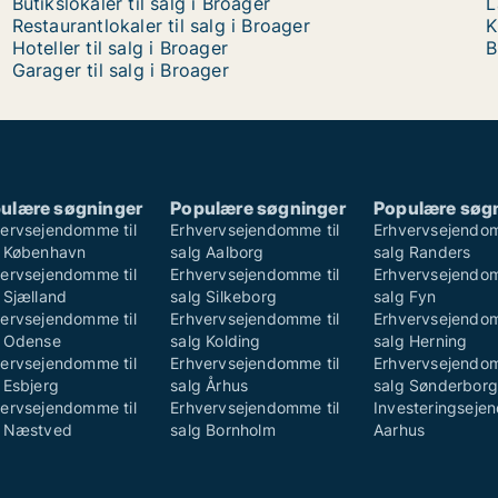
Butikslokaler til salg i Broager
L
Restaurantlokaler til salg i Broager
K
Hoteller til salg i Broager
B
Garager til salg i Broager
ulære søgninger
Populære søgninger
Populære søg
ervsejendomme til
Erhvervsejendomme til
Erhvervsejendom
g København
salg Aalborg
salg Randers
ervsejendomme til
Erhvervsejendomme til
Erhvervsejendom
 Sjælland
salg Silkeborg
salg Fyn
ervsejendomme til
Erhvervsejendomme til
Erhvervsejendom
g Odense
salg Kolding
salg Herning
ervsejendomme til
Erhvervsejendomme til
Erhvervsejendom
 Esbjerg
salg Århus
salg Sønderborg
ervsejendomme til
Erhvervsejendomme til
Investeringsej
g Næstved
salg Bornholm
Aarhus