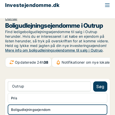
Investejendomme.dk
Boligudlejningsejendom til salg
Region Sydjylland
Outrup
Boligudlejningsejendomme i Outrup
Find ledigeboligudlejningsejendomme til salg i Outrup
herunder. Hvis du er interesseret i at købe en ejendom på
listen herunder, så tryk på overskriften for at komme videre.
Held og lykke med jagten på din nye investeringsejendom!
Mere info om boligudlejningsejendomme til salg i Outrup
.
Opdaterede 24h
38
Notifikationer om nye lokaler
3
Outrup
Søg
Pris
Boligudlejningsejendom