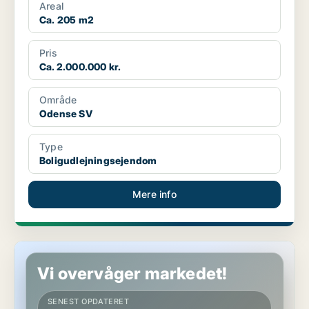
Areal
Ca. 205 m2
Pris
Ca. 2.000.000 kr.
Område
Odense SV
Type
Boligudlejningsejendom
Mere info
Butik i Odense SV
Vi overvåger markedet!
SENEST OPDATERET