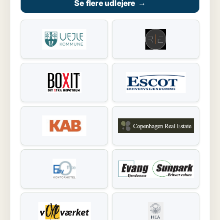
Se flere udlejere
→