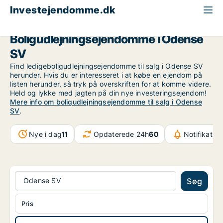
Investejendomme.dk
Boligudlejningsejendom til salg
Odense
Odense SV
Boligudlejningsejendomme i Odense
SV
Find ledigeboligudlejningsejendomme til salg i Odense SV
herunder. Hvis du er interesseret i at købe en ejendom på
listen herunder, så tryk på overskriften for at komme videre.
Held og lykke med jagten på din nye investeringsejendom!
Mere info om boligudlejningsejendomme til salg i Odense
SV
.
Nye i dag
11
Opdaterede 24h
60
Notifikatio
Odense SV
Søg
Pris