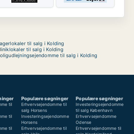
agerlokaler til salg i Kolding
liniklokaler til salg i Kolding
oligudlejningsejendomme til salg i Kolding
ninger
Populære søgninger
Populære søgninger
me til
Erhvervsejendomme til
Investeringsejendomme
salg Horsens
til salg København
me til
Investeringsejendomme
Erhvervsejendomme
Horsens
Odense
me til
Erhvervsejendomme til
Erhvervsejendomme til