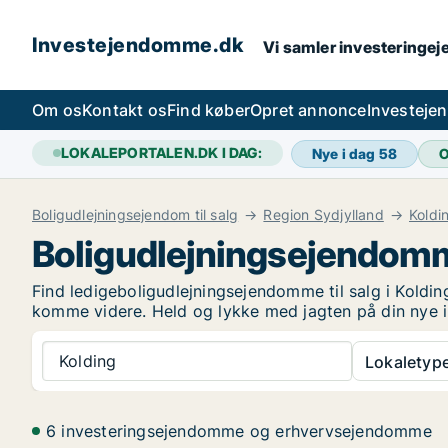
Investejendomme.dk
Vi samler investeringej
Om os
Kontakt os
Find køber
Opret annonce
Investeje
LOKALEPORTALEN.DK I DAG:
Nye i dag
58
O
Boligudlejningsejendom til salg
Region Sydjylland
Koldi
Boligudlejningsejendomm
Find ledigeboligudlejningsejendomme til salg i Kolding
komme videre. Held og lykke med jagten på din nye 
Kolding
Lokaletype
6 investeringsejendomme og erhvervsejendomme