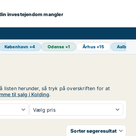
s din investejendom mangler
København
+
4
Odense
+
1
Århus
+
15
Aalborg
 listen herunder, så tryk på overskriften for at
me til salg i Kolding
.
Vælg pris
Sorter søgeresultat