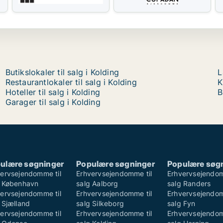
Butikslokaler til salg i Kolding
L
Restaurantlokaler til salg i Kolding
K
Hoteller til salg i Kolding
B
Garager til salg i Kolding
ulære søgninger
Populære søgninger
Populære søg
ervsejendomme til
Erhvervsejendomme til
Erhvervsejendom
g København
salg Aalborg
salg Randers
ervsejendomme til
Erhvervsejendomme til
Erhvervsejendom
 Sjælland
salg Silkeborg
salg Fyn
ervsejendomme til
Erhvervsejendomme til
Erhvervsejendom