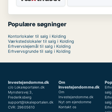
Populære søgninger
Kontorlokaler til salg i Kolding
Værkstedslokaler til salg i Kolding
Erhvervslejemål til salg i Kolding
Erhvervsgrunde til salg i Kolding
Investejendomme.dk
Om
Pop
Investejendomme.dk
c/o Lokaleportalen.dk
Erhv
Om
Mynstersvej 3,
sal
Investejendomme.dk
Frederiksberg
Erhv
Nyt om ejendomme
support@lokaleportalen.dk
salg
Kontakt os
CVR: 29605610
Erhv