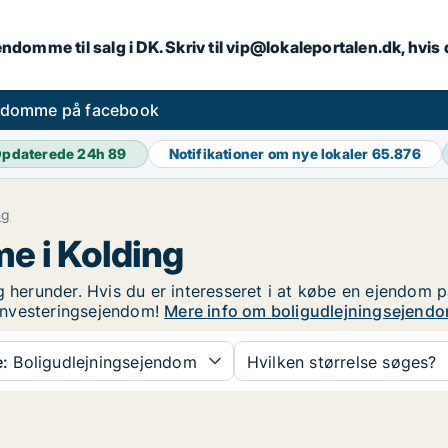
endomme til salg i DK. Skriv til vip@lokaleportalen.dk, hvi
ndomme på facebook
pdaterede 24h
89
Notifikationer om nye lokaler
65.876
ng
e i Kolding
 herunder. Hvis du er interesseret i at købe en ejendom på
investeringsejendom!
Mere info om boligudlejningsejendom
:
Boligudlejningsejendom
Hvilken størrelse søges?