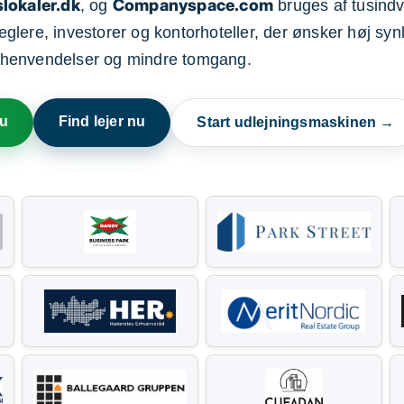
lokaler.dk
Companyspace.com
, og
bruges af tusindvi
ere, investorer og kontorhoteller, der ønsker høj synl
henvendelser og mindre tomgang.
nu
Find lejer nu
Start udlejningsmaskinen →