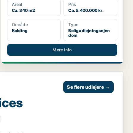
Areal
Pris
Ca. 340 m2
Ca. 5.400.000 kr.
Område
Type
Kolding
Boligudlejningsejen
dom
Mere info
Se flere udlejere
→
ices