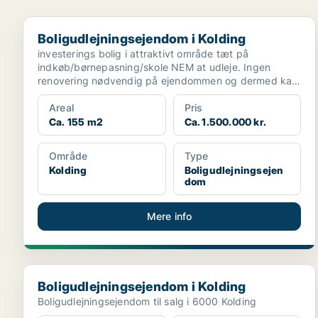
Boligudlejningsejendom i Kolding
Boligudlejningsejendom i Kolding
investerings bolig i attraktivt område tæt på
indkøb/børnepasning/skole NEM at udleje. Ingen
renovering nødvendig på ejendommen og dermed kan
man udleje fra ...
Areal
Pris
Ca. 155 m2
Ca. 1.500.000 kr.
Område
Type
Kolding
Boligudlejningsejen
dom
Mere info
Boligudlejningsejendom i Kolding
Boligudlejningsejendom i Kolding
Boligudlejningsejendom til salg i 6000 Kolding