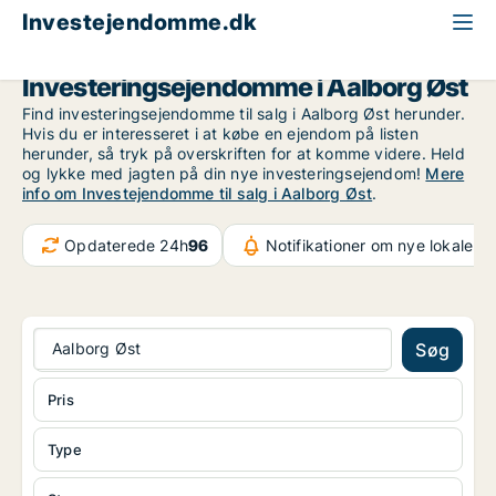
Investejendomme.dk
Aalborg
Aalborg Øst
Investeringsejendomme i Aalborg Øst
Find investeringsejendomme til salg i Aalborg Øst herunder.
Hvis du er interesseret i at købe en ejendom på listen
herunder, så tryk på overskriften for at komme videre. Held
og lykke med jagten på din nye investeringsejendom!
Mere
info om Investejendomme til salg i Aalborg Øst
.
Opdaterede 24h
96
Notifikationer om nye lokaler
6
Aalborg Øst
Søg
Pris
Type