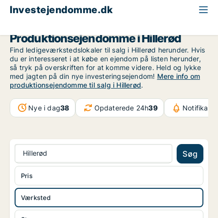
Investejendomme.dk
Produktionsejendom til salg
Nordsjælland
Hillerød
Produktionsejendomme i Hillerød
Find ledigeværkstedslokaler til salg i Hillerød herunder. Hvis
du er interesseret i at købe en ejendom på listen herunder,
så tryk på overskriften for at komme videre. Held og lykke
med jagten på din nye investeringsejendom!
Mere info om
produktionsejendomme til salg i Hillerød
.
Nye i dag
38
Opdaterede 24h
39
Notifikati
Hillerød
Søg
Pris
Værksted