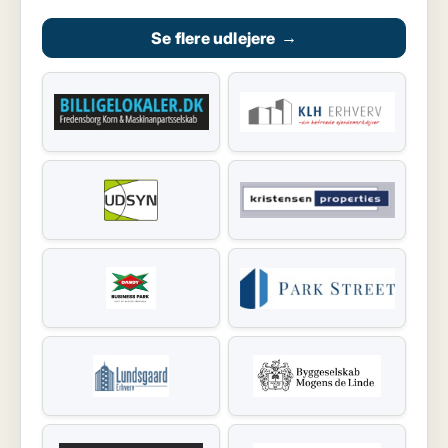
Se flere udlejere
→