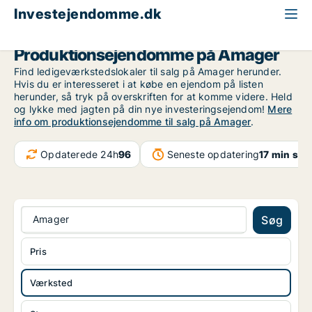
Investejendomme.dk
Produktionsejendom til salg
Amager
Produktionsejendomme på Amager
Find ledigeværkstedslokaler til salg på Amager herunder.
Hvis du er interesseret i at købe en ejendom på listen
herunder, så tryk på overskriften for at komme videre. Held
og lykke med jagten på din nye investeringsejendom!
Mere
info om produktionsejendomme til salg på Amager
.
Opdaterede 24h
96
Seneste opdatering
17 min sid
Amager
Søg
Pris
Værksted