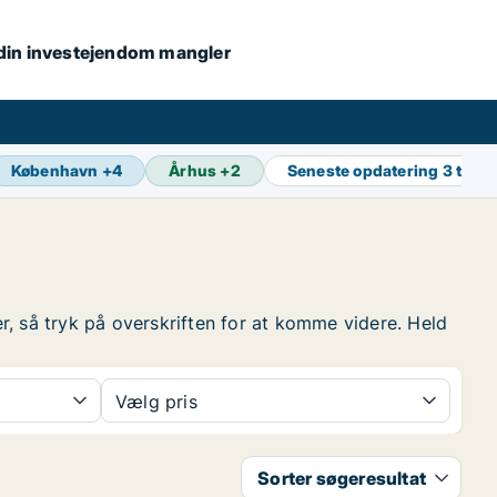
s din investejendom mangler
København
+
4
Århus
+
2
Seneste opdatering
3 t sid
er, så tryk på overskriften for at komme videre. Held
Vælg pris
Sorter søgeresultat