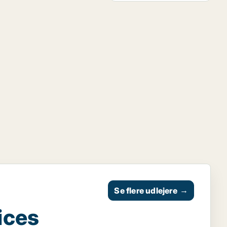
Se flere udlejere
→
ices