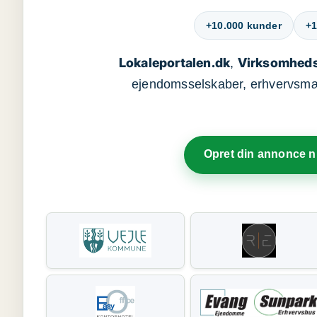
+10.000 kunder
+1
Lokaleportalen.dk
Virksomheds
,
ejendomsselskaber, erhvervsmægl
Opret din annonce 