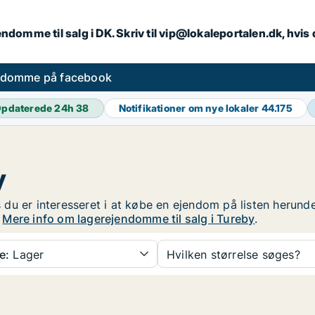
endomme til salg i DK. Skriv til vip@lokaleportalen.dk, hvi
ndomme på facebook
pdaterede 24h
38
Notifikationer om nye lokaler
44.175
y
is du er interesseret i at købe en ejendom på listen herund
!
Mere info om lagerejendomme til salg i Tureby
.
e:
Lager
Hvilken størrelse søges?