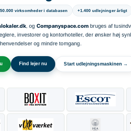
50.000 virksomheder i databasen
+1.400 udlejninger årligt
lokaler.dk
Companyspace.com
, og
bruges af tusindvi
ere, investorer og kontorhoteller, der ønsker høj synl
henvendelser og mindre tomgang.
nu
Find lejer nu
Start udlejningsmaskinen →