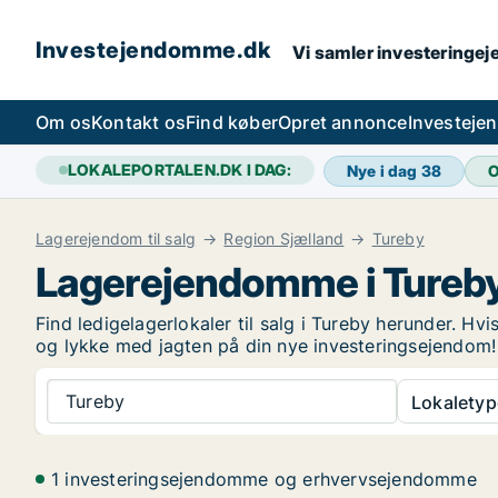
Investejendomme.dk
Vi samler investeringej
Om os
Kontakt os
Find køber
Opret annonce
Investeje
LOKALEPORTALEN.DK I DAG:
Nye i dag
38
O
Lagerejendom til salg
Region Sjælland
Tureby
Lagerejendomme i Tureb
Find ledigelagerlokaler til salg i Tureby herunder. Hv
og lykke med jagten på din nye investeringsejendom
Tureby
Lokaletyp
1 investeringsejendomme og erhvervsejendomme