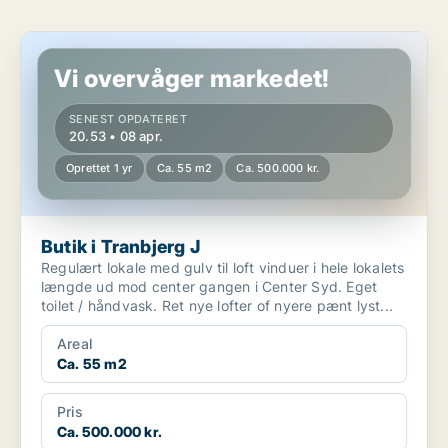
Butik i Tranbjerg J
Vi overvåger markedet!
SENEST OPDATERET
20.53 • 08 apr.
Oprettet 1 yr
Ca. 55 m2
Ca. 500.000 kr.
Butik i Tranbjerg J
Regulært lokale med gulv til loft vinduer i hele lokalets
længde ud mod center gangen i Center Syd. Eget
toilet / håndvask. Ret nye lofter of nyere pænt lyst...
Areal
Ca. 55 m2
Pris
Ca. 500.000 kr.