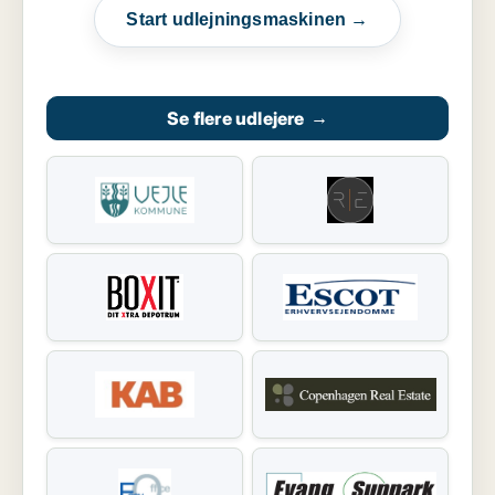
Start udlejningsmaskinen →
Se flere udlejere
→