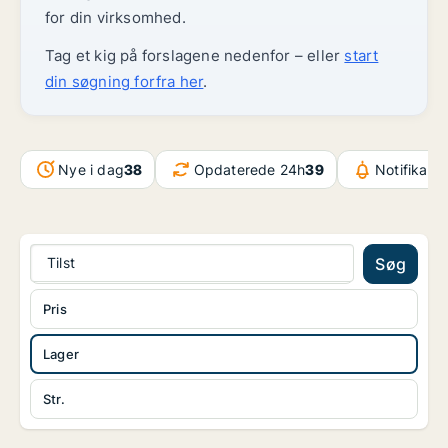
for din virksomhed.
Tag et kig på forslagene nedenfor – eller
start
din søgning forfra her
.
Nye i dag
38
Opdaterede 24h
39
Notifikati
Tilst
Søg
Pris
Lager
Str.