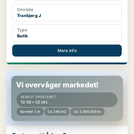
Område
Tranbjerg J
Type
Butik
Mere info
Restaurant i Århus C
Vi overvåger markedet!
SENEST OPDATERET
10.58 • 02 okt.
Oprettet 2 yr
Ca. 240 m2
Ca. 2.000.000 kr.