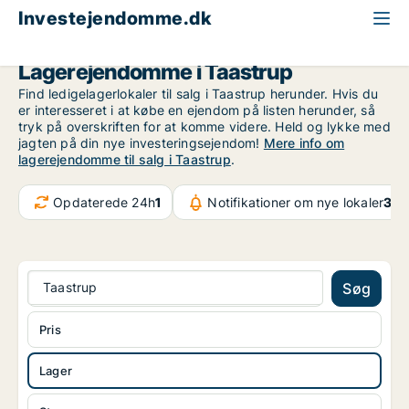
Investejendomme.dk
Lagerejendom til salg
Storkøbenhavn
Taastrup
Lagerejendomme i Taastrup
Find ledigelagerlokaler til salg i Taastrup herunder. Hvis du
er interesseret i at købe en ejendom på listen herunder, så
tryk på overskriften for at komme videre. Held og lykke med
jagten på din nye investeringsejendom!
Mere info om
lagerejendomme til salg i Taastrup
.
Opdaterede 24h
1
Notifikationer om nye lokaler
32.
Taastrup
Søg
Pris
Lager