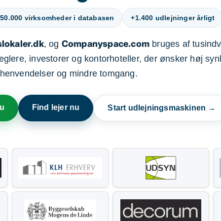
50.000 virksomheder i databasen
+1.400 udlejninger årligt
lokaler.dk
Companyspace.com
, og
bruges af tusindvi
ere, investorer og kontorhoteller, der ønsker høj synl
henvendelser og mindre tomgang.
nu
Find lejer nu
Start udlejningsmaskinen →