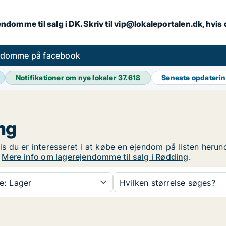
endomme til salg i DK. Skriv til vip@lokaleportalen.dk, hvi
ndomme på facebook
Notifikationer om nye lokaler
37.618
Seneste opdateri
ng
vis du er interesseret i at købe en ejendom på listen heru
!
Mere info om lagerejendomme til salg i Rødding
.
e:
Lager
Hvilken størrelse søges?