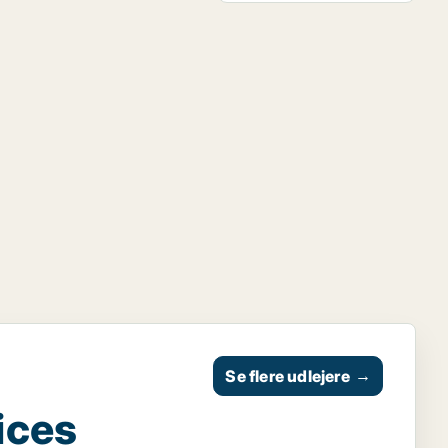
Se flere udlejere
→
ices