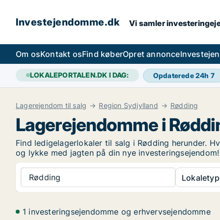
Investejendomme.dk
Vi samler investeringej
Om os
Kontakt os
Find køber
Opret annonce
Investeje
LOKALEPORTALEN.DK I DAG:
Opdaterede 24h
7
Lagerejendom til salg
Region Sydjylland
Rødding
Lagerejendomme i Røddi
Find ledigelagerlokaler til salg i Rødding herunder. H
og lykke med jagten på din nye investeringsejendom
Rødding
Lokaletyp
1 investeringsejendomme og erhvervsejendomme