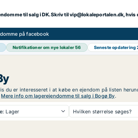
endomme til salg i DK. Skriv til vip@lokaleportalen.dk, hvi
ndomme på facebook
Notifikationer om nye lokaler
56
Seneste opdatering
By
vis du er interesseret i at købe en ejendom på listen heru
!
Mere info om lagerejendomme til salg i Bogø By
.
e:
Lager
Hvilken størrelse søges?