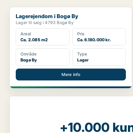
Lagerejendom i Bogø By
Lagerejendom i Bogø By
Lager til salg i 4793 Bogø By
Areal
Pris
Ca. 2.085 m2
Ca. 6.180.000 kr.
Område
Type
Bogø By
Lager
Mere info
+10.000 kun