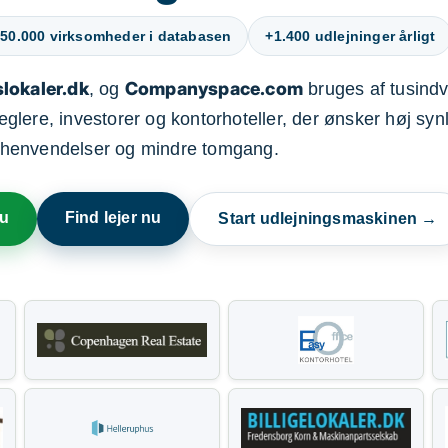
50.000 virksomheder i databasen
+1.400 udlejninger årligt
lokaler.dk
Companyspace.com
, og
bruges af tusindvi
ere, investorer og kontorhoteller, der ønsker høj synl
henvendelser og mindre tomgang.
nu
Find lejer nu
Start udlejningsmaskinen →