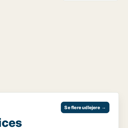
Se flere udlejere
→
ices