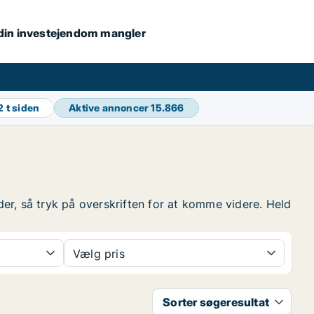
s din investejendom mangler
2 t siden
Aktive annoncer
15.866
nder, så tryk på overskriften for at komme videre. Held
Vælg pris
Sorter søgeresultat