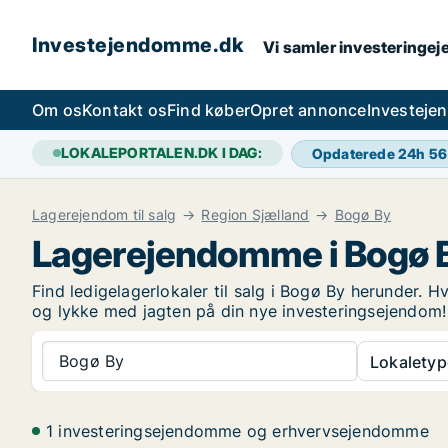
Investejendomme.dk
Vi samler investeringej
Om os
Kontakt os
Find køber
Opret annonce
Investeje
LOKALEPORTALEN.DK I DAG:
Opdaterede 24h
56
Lagerejendom til salg
Region Sjælland
Bogø By
Lagerejendomme i Bogø 
Find ledigelagerlokaler til salg i Bogø By herunder. H
og lykke med jagten på din nye investeringsejendom
Bogø By
Lokaletyp
1 investeringsejendomme og erhvervsejendomme