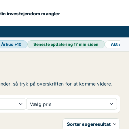
s din investejendom mangler
Århus
+
10
Seneste opdatering
17 min siden
Aktive a
under, så tryk på overskriften for at komme videre.
Vælg pris
Sorter søgeresultat