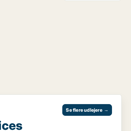
Se flere udlejere
→
ices