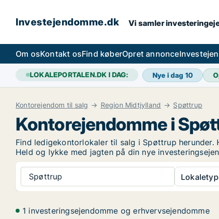
Investejendomme.dk
Vi samler investeringej
Om os
Kontakt os
Find køber
Opret annonce
Investeje
LOKALEPORTALEN.DK I DAG:
Nye i dag
10
O
Kontorejendom til salg
Region Midtjylland
Spøttrup
Kontorejendomme i Spøt
Find ledigekontorlokaler til salg i Spøttrup herunder.
Held og lykke med jagten på din nye investeringsej
Spøttrup
Lokaletyp
1 investeringsejendomme og erhvervsejendomme