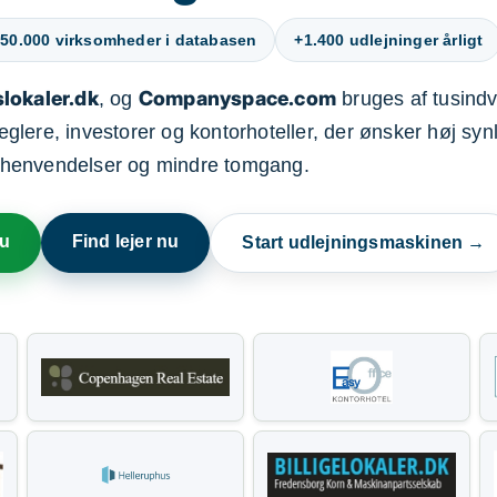
50.000 virksomheder i databasen
+1.400 udlejninger årligt
lokaler.dk
Companyspace.com
, og
bruges af tusindvi
ere, investorer og kontorhoteller, der ønsker høj synl
henvendelser og mindre tomgang.
nu
Find lejer nu
Start udlejningsmaskinen →