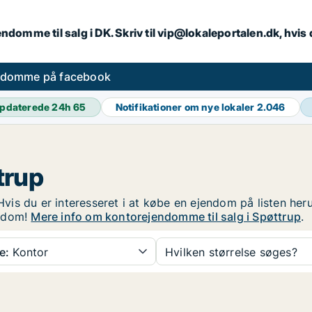
endomme til salg i DK. Skriv til vip@lokaleportalen.dk, hvi
ndomme på facebook
pdaterede 24h
65
Notifikationer om nye lokaler
2.046
trup
 Hvis du er interesseret i at købe en ejendom på listen her
endom!
Mere info om kontorejendomme til salg i Spøttrup
.
e:
Kontor
Hvilken størrelse søges?