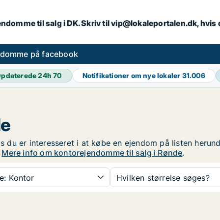
endomme til salg i DK. Skriv til vip@lokaleportalen.dk, hvi
ndomme på facebook
pdaterede 24h
70
Notifikationer om nye lokaler
31.006
de
is du er interesseret i at købe en ejendom på listen herun
!
Mere info om kontorejendomme til salg i Rønde
.
e:
Kontor
Hvilken størrelse søges?