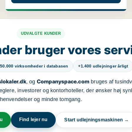
UDVALGTE KUNDER
der bruger vores serv
50.000 virksomheder i databasen
+1.400 udlejninger årligt
lokaler.dk
Companyspace.com
, og
bruges af tusindvi
ere, investorer og kontorhoteller, der ønsker høj synl
henvendelser og mindre tomgang.
nu
Find lejer nu
Start udlejningsmaskinen →