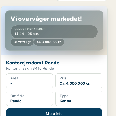
Kontorejendom i Rønde
Vi overvåger markedet!
SENEST OPDATERET
14.44 • 25 apr.
Oprettet 1 yr
Ca. 4.000.000 kr.
Kontorejendom i Rønde
Kontor til salg i 8410 Rønde
Areal
Pris
-
Ca. 4.000.000 kr.
Område
Type
Rønde
Kontor
Mere info