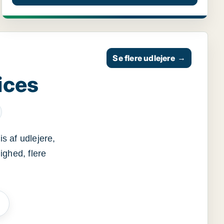
Se flere udlejere
→
ices
s af udlejere,
ighed, flere