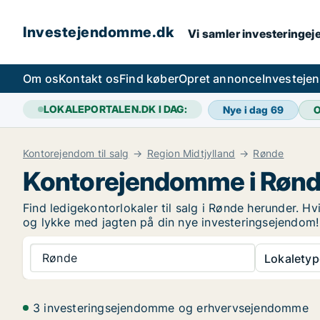
Investejendomme.dk
Vi samler investeringej
Om os
Kontakt os
Find køber
Opret annonce
Investeje
LOKALEPORTALEN.DK I DAG:
Nye i dag
69
O
Kontorejendom til salg
Region Midtjylland
Rønde
Kontorejendomme i Røn
Find ledigekontorlokaler til salg i Rønde herunder. Hv
og lykke med jagten på din nye investeringsejendom
Rønde
Lokaletyp
3 investeringsejendomme og erhvervsejendomme