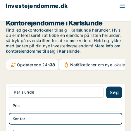
Investejendomme.dk
Kontorejendom til salg
Storkøbenhavn
Karlslunde
Kontorejendomme i Karlslunde
Find ledigekontorlokaler til salg i Karlslunde herunder. Hvis
du er interesseret i at købe en ejendom på listen herunder,
så tryk på overskriften for at komme videre. Held og lykke
med jagten på din nye investeringsejendom!
Mere info om
kontorejendomme til salg i Karlslunde
.
Opdaterede 24h
38
Notifikationer om nye lokaler
3
Karlslunde
Søg
Pris
Kontor