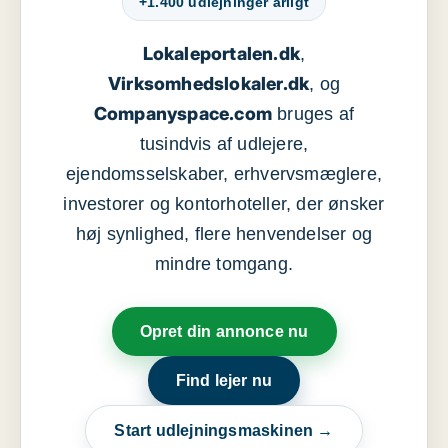
+1.400 udlejninger årligt
Lokaleportalen.dk
,
Virksomhedslokaler.dk
, og
Companyspace.com
bruges af
tusindvis af udlejere,
ejendomsselskaber, erhvervsmæglere,
investorer og kontorhoteller, der ønsker
høj synlighed, flere henvendelser og
mindre tomgang.
Opret din annonce nu
Find lejer nu
Start udlejningsmaskinen →