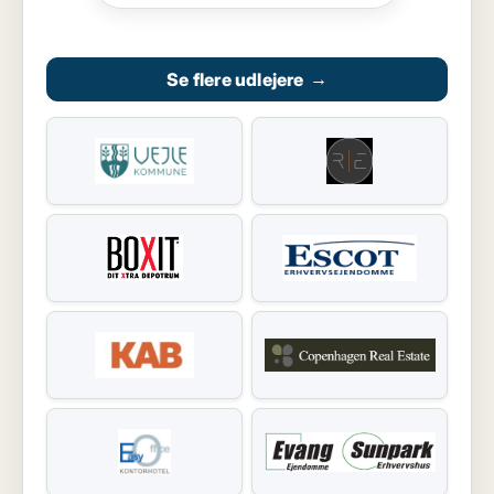
Se flere udlejere
→