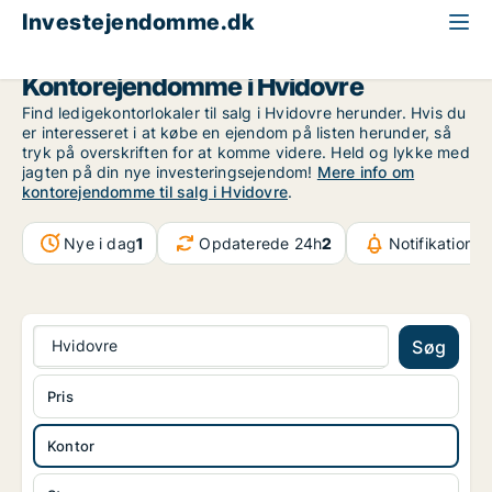
Investejendomme.dk
Kontorejendom til salg
Storkøbenhavn
Hvidovre
Kontorejendomme i Hvidovre
Find ledigekontorlokaler til salg i Hvidovre herunder. Hvis du
er interesseret i at købe en ejendom på listen herunder, så
tryk på overskriften for at komme videre. Held og lykke med
jagten på din nye investeringsejendom!
Mere info om
kontorejendomme til salg i Hvidovre
.
Nye i dag
1
Opdaterede 24h
2
Notifikationer
Hvidovre
Søg
Pris
Kontor