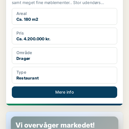
samt meget fine møblementer.. Stor udendørs
servering, privat...
Areal
Ca. 180 m2
Pris
Ca. 4.200.000 kr.
Område
Dragør
Type
Restaurant
Mere info
Butik i København S
Vi overvåger markedet!