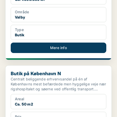
Område
Valby
Type
Butik
Mere info
Butik på København N
Butik på København N
Centralt beliggende erhvervsandel på én af
Københavns mest befærdede men hyggelige veje nær
rigshospitalet og søerne ved offentlig transport.
Lokalerne er be...
Areal
Ca. 50 m2
Pris