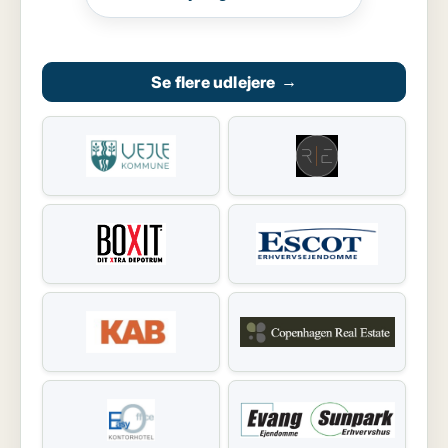
Se flere udlejere
→