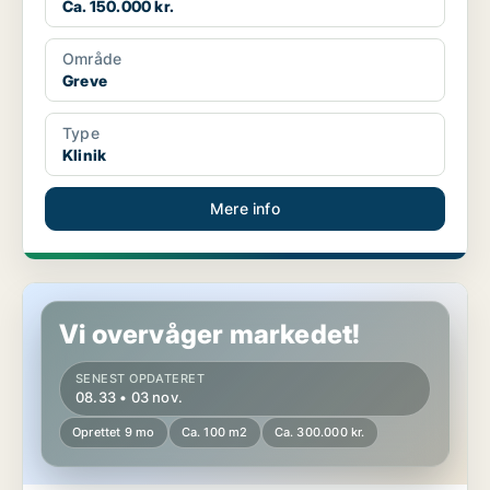
Ca. 150.000 kr.
Område
Greve
Type
Klinik
Mere info
Butik i Gentofte
Vi overvåger markedet!
SENEST OPDATERET
08.33 • 03 nov.
Oprettet 9 mo
Ca. 100 m2
Ca. 300.000 kr.