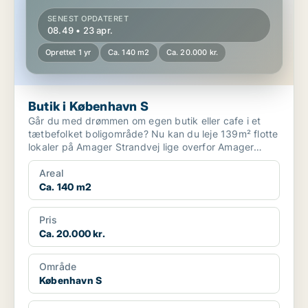
SENEST OPDATERET
08.49 • 23 apr.
Oprettet 1 yr
Ca. 140 m2
Ca. 20.000 kr.
Butik i København S
Går du med drømmen om egen butik eller cafe i et
tætbefolket boligområde? Nu kan du leje 139m² flotte
lokaler på Amager Strandvej lige overfor Amager
Stran...
Areal
Ca. 140 m2
Pris
Ca. 20.000 kr.
Område
København S