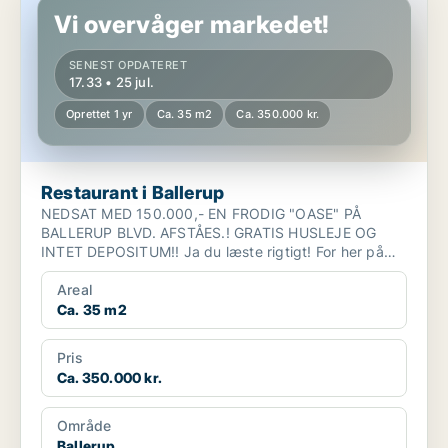
Vi overvåger markedet!
SENEST OPDATERET
17.33 • 25 jul.
Oprettet 1 yr
Ca. 35 m2
Ca. 350.000 kr.
Restaurant i Ballerup
NEDSAT MED 150.000,- EN FRODIG "OASE" PÅ
BALLERUP BLVD. AFSTÅES.! GRATIS HUSLEJE OG
INTET DEPOSITUM!! Ja du læste rigtigt! For her på
Ballerup Blvd. 8...
Areal
Ca. 35 m2
Pris
Ca. 350.000 kr.
Område
Ballerup