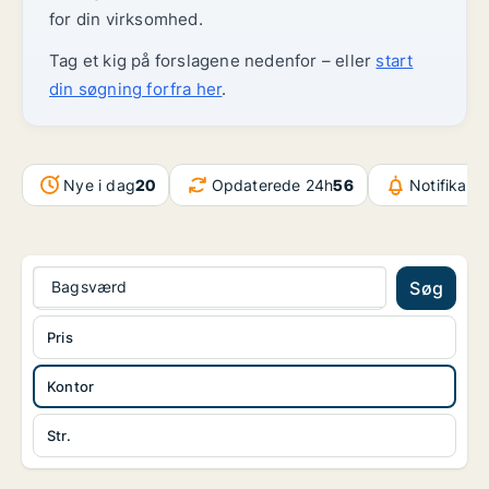
for din virksomhed.
Tag et kig på forslagene nedenfor – eller
start
din søgning forfra her
.
Nye i dag
20
Opdaterede 24h
56
Notifikati
Bagsværd
Søg
Pris
Kontor
Str.