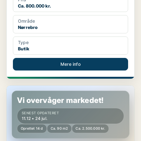
Ca. 800.000 kr.
Område
Nørrebro
Type
Butik
Mere info
Butik i Hellerup
Vi overvåger markedet!
SENEST OPDATERET
11.12 • 24 jul.
Oprettet 14 d
Ca. 90 m2
Ca. 2.500.000 kr.