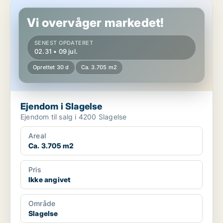
Ejendom i Slagelse
Vi overvåger markedet!
SENEST OPDATERET
02.31 • 09 jul.
Oprettet 30 d
Ca. 3.705 m2
Ejendom i Slagelse
Ejendom til salg i 4200 Slagelse
Areal
Ca. 3.705 m2
Pris
Ikke angivet
Område
Slagelse