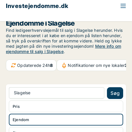
Investejendomme.dk
Ejendom til salg
Region Sjælland
Slagelse
Ejendomme i Slagelse
Find ledigeerhvervslejemål til salg i Slagelse herunder. Hvis
du er interesseret i at købe en ejendom på listen herunder,
så tryk på overskriften for at komme videre. Held og lykke
med jagten på din nye investeringsejendom!
Mere info om
ejendomme til salg i Slagelse
.
Opdaterede 24h
8
Notifikationer om nye lokaler
37.
Slagelse
Søg
Pris
Ejendom