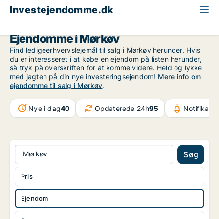
Investejendomme.dk
Ejendom til salg
Region Sjælland
Mørkøv
Ejendomme i Mørkøv
Find ledigeerhvervslejemål til salg i Mørkøv herunder. Hvis
du er interesseret i at købe en ejendom på listen herunder,
så tryk på overskriften for at komme videre. Held og lykke
med jagten på din nye investeringsejendom!
Mere info om
ejendomme til salg i Mørkøv
.
Nye i dag
40
Opdaterede 24h
95
Notifikati
Mørkøv
Søg
Pris
Ejendom