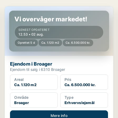
Ejendom i Broager
Vi overvåger markedet!
SENEST OPDATERET
12.53 • 02 aug.
Oprettet 5 d
Ca. 1.120 m2
Ca. 6.500.000 kr.
Ejendom i Broager
Ejendom til salg i 6310 Broager
Areal
Pris
Ca. 1.120 m2
Ca. 6.500.000 kr.
Område
Type
Broager
Erhvervslejemål
Mere info