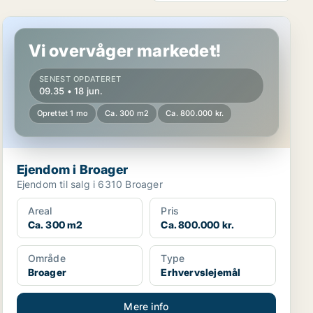
Ejendom i Broager
Vi overvåger markedet!
SENEST OPDATERET
09.35 • 18 jun.
Oprettet 1 mo
Ca. 300 m2
Ca. 800.000 kr.
Ejendom i Broager
Ejendom til salg i 6310 Broager
Areal
Pris
Ca. 300 m2
Ca. 800.000 kr.
Område
Type
Broager
Erhvervslejemål
Mere info