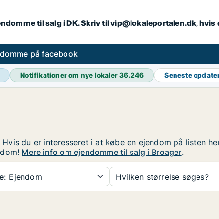
endomme til salg i DK. Skriv til vip@lokaleportalen.dk, hvi
ndomme på facebook
Notifikationer om nye lokaler
36.246
Seneste opdate
. Hvis du er interesseret i at købe en ejendom på listen h
endom!
Mere info om ejendomme til salg i Broager
.
e:
Ejendom
Hvilken størrelse søges?