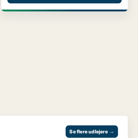
Se flere udlejere
→