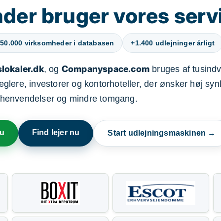
der bruger vores serv
50.000 virksomheder i databasen
+1.400 udlejninger årligt
lokaler.dk
Companyspace.com
, og
bruges af tusindvi
ere, investorer og kontorhoteller, der ønsker høj synl
henvendelser og mindre tomgang.
nu
Find lejer nu
Start udlejningsmaskinen →