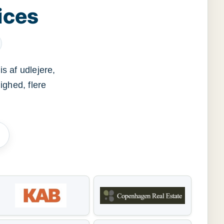
ices
s af udlejere,
ighed, flere