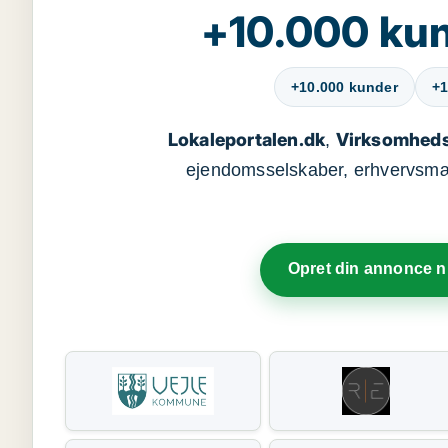
+10.000 kun
+10.000 kunder
+1
Lokaleportalen.dk
Virksomheds
,
ejendomsselskaber, erhvervsmægl
Opret din annonce 