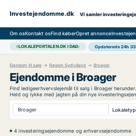
Investejendomme.dk
Vi samler investeringej
Om os
Kontakt os
Find køber
Opret annonce
Investeje
LOKALEPORTALEN.DK I DAG:
Opdaterede 24h
33
Ejendom til salg
Region Sydjylland
Broager
Ejendomme i Broager
Find ledigeerhvervslejemål til salg i Broager herunder
Held og lykke med jagten på din nye investeringsej
Broager
Lokaletyp
4 investeringsejendomme og erhvervsejendomme