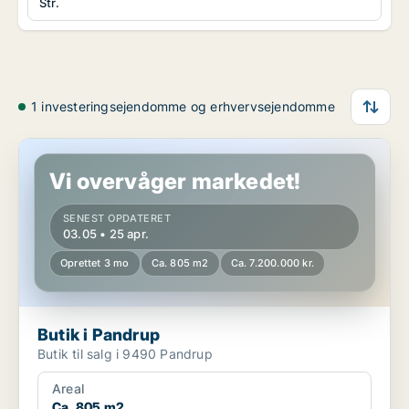
Str.
1 investeringsejendomme og erhvervsejendomme
Butik i Pandrup
Vi overvåger markedet!
SENEST OPDATERET
03.05 • 25 apr.
Oprettet 3 mo
Ca. 805 m2
Ca. 7.200.000 kr.
Butik i Pandrup
Butik til salg i 9490 Pandrup
Areal
Ca. 805 m2