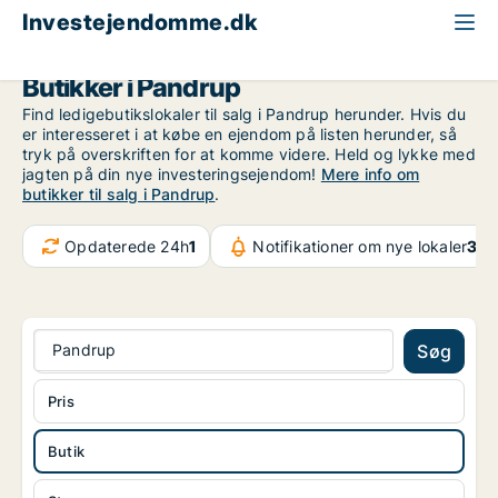
Investejendomme.dk
Butik til salg
Region Nordjylland
Pandrup
Butikker i Pandrup
Find ledigebutikslokaler til salg i Pandrup herunder. Hvis du
er interesseret i at købe en ejendom på listen herunder, så
tryk på overskriften for at komme videre. Held og lykke med
jagten på din nye investeringsejendom!
Mere info om
butikker til salg i Pandrup
.
Opdaterede 24h
1
Notifikationer om nye lokaler
32.
Pandrup
Søg
Pris
Butik