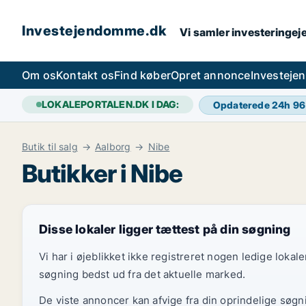
Investejendomme.dk
Vi samler investeringej
Om os
Kontakt os
Find køber
Opret annonce
Investeje
LOKALEPORTALEN.DK I DAG:
Opdaterede 24h
96
Butik til salg
Aalborg
Nibe
Butikker i Nibe
Disse lokaler ligger tættest på din søgning
Vi har i øjeblikket ikke registreret nogen ledige loka
søgning bedst ud fra det aktuelle marked.
De viste annoncer kan afvige fra din oprindelige søgn