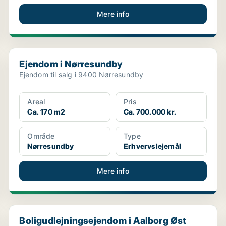
Mere info
Ejendom i Nørresundby
Ejendom i Nørresundby
Ejendom til salg i 9400 Nørresundby
Areal
Pris
Ca. 170 m2
Ca. 700.000 kr.
Område
Type
Nørresundby
Erhvervslejemål
Mere info
Boligudlejningsejendom i Aalborg Øst
Boligudlejningsejendom i Aalborg Øst