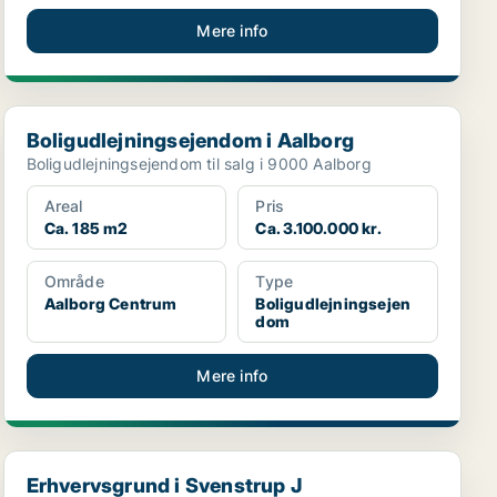
Mere info
Boligudlejningsejendom i Aalborg
Boligudlejningsejendom i Aalborg
Boligudlejningsejendom til salg i 9000 Aalborg
Areal
Pris
Ca. 185 m2
Ca. 3.100.000 kr.
Område
Type
Aalborg Centrum
Boligudlejningsejen
dom
Mere info
Erhvervsgrund i Svenstrup J
Erhvervsgrund i Svenstrup J