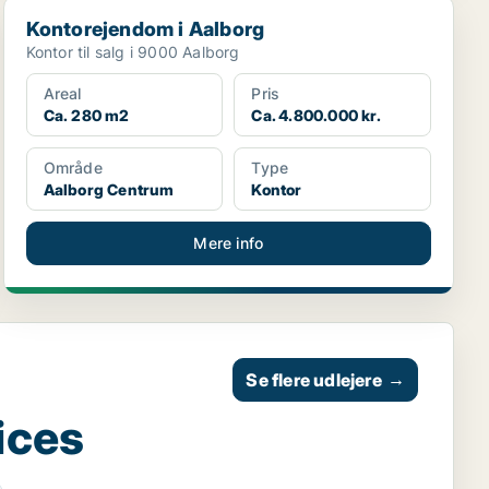
Kontorejendom i Aalborg
Kontorejendom i Aalborg
Kontor til salg i 9000 Aalborg
Areal
Pris
Ca. 280 m2
Ca. 4.800.000 kr.
Område
Type
Aalborg Centrum
Kontor
Mere info
Se flere udlejere
→
ices