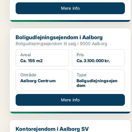
Mere info
Boligudlejningsejendom i Aalborg
Boligudlejningsejendom i Aalborg
Boligudlejningsejendom til salg i 9000 Aalborg
Areal
Pris
Ca. 155 m2
Ca. 3.100.000 kr.
Område
Type
Aalborg Centrum
Boligudlejningsejen
dom
Mere info
Kontorejendom i Aalborg SV
Kontorejendom i Aalborg SV