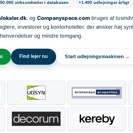
50.000 virksomheder i databasen
+1.400 udlejninger årligt
lokaler.dk
Companyspace.com
, og
bruges af tusindvi
ere, investorer og kontorhoteller, der ønsker høj synl
henvendelser og mindre tomgang.
nu
Find lejer nu
Start udlejningsmaskinen →