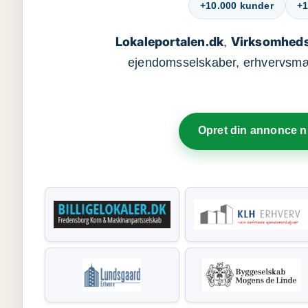
+10.000 kunder
+1
Lokaleportalen.dk
Virksomheds
,
ejendomsselskaber, erhvervsmægl
Opret din annonce 