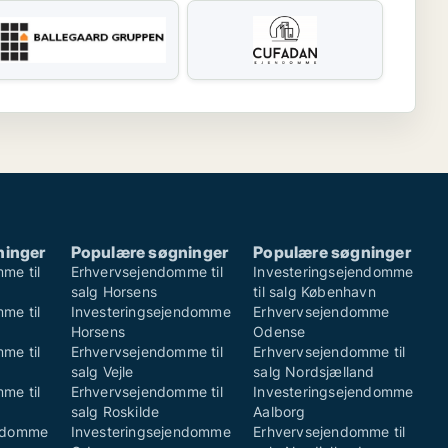
ninger
Populære søgninger
Populære søgninger
me til
Erhvervsejendomme til
Investeringsejendomme
salg Horsens
til salg København
me til
Investeringsejendomme
Erhvervsejendomme
Horsens
Odense
me til
Erhvervsejendomme til
Erhvervsejendomme til
salg Vejle
salg Nordsjælland
me til
Erhvervsejendomme til
Investeringsejendomme
salg Roskilde
Aalborg
endomme
Investeringsejendomme
Erhvervsejendomme til