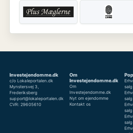
Investejendomme.dk
Om
Pop
Investejendomme.dk
c/o Lokaleportalen.dk
Erhv
Om
Mynstersvej 3,
sal
Investejendomme.dk
Frederiksberg
Erhv
Nyt om ejendomme
support@lokaleportalen.dk
salg
Kontakt os
CVR: 29605610
Erhv
sal
Erhv
salg
Erhv