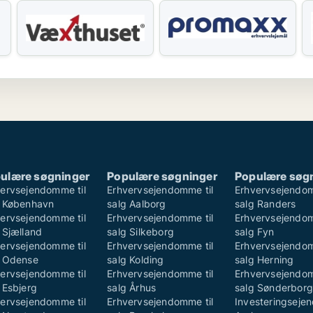
ulære søgninger
Populære søgninger
Populære søg
ervsejendomme til
Erhvervsejendomme til
Erhvervsejendom
g København
salg Aalborg
salg Randers
ervsejendomme til
Erhvervsejendomme til
Erhvervsejendom
 Sjælland
salg Silkeborg
salg Fyn
ervsejendomme til
Erhvervsejendomme til
Erhvervsejendom
g Odense
salg Kolding
salg Herning
ervsejendomme til
Erhvervsejendomme til
Erhvervsejendom
 Esbjerg
salg Århus
salg Sønderborg
ervsejendomme til
Erhvervsejendomme til
Investeringsej