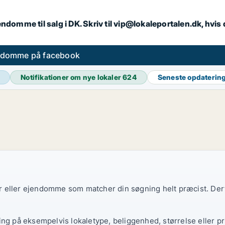
endomme til salg i DK. Skriv til vip@lokaleportalen.dk, hvi
ndomme på facebook
Notifikationer om nye lokaler
624
Seneste opdaterin
ler eller ejendomme som matcher din søgning helt præcist. Derf
ing på eksempelvis lokaletype, beliggenhed, størrelse eller pr