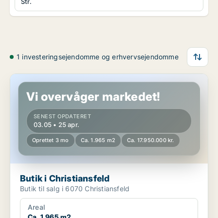
Str.
1 investeringsejendomme og erhvervsejendomme
Butik i Christiansfeld
Vi overvåger markedet!
SENEST OPDATERET
03.05 • 25 apr.
Oprettet 3 mo
Ca. 1.965 m2
Ca. 17.950.000 kr.
Butik i Christiansfeld
Butik til salg i 6070 Christiansfeld
Areal
Ca. 1.965 m2