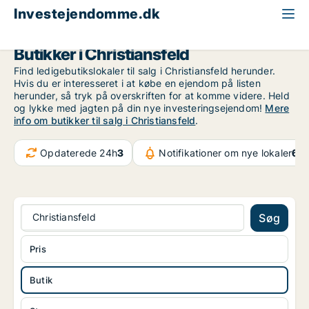
Investejendomme.dk
Butik til salg
Region Sydjylland
Christiansfeld
Butikker i Christiansfeld
Find ledigebutikslokaler til salg i Christiansfeld herunder.
Hvis du er interesseret i at købe en ejendom på listen
herunder, så tryk på overskriften for at komme videre. Held
og lykke med jagten på din nye investeringsejendom!
Mere
info om butikker til salg i Christiansfeld
.
Opdaterede 24h
3
Notifikationer om nye lokaler
6.5
Christiansfeld
Søg
Pris
Butik